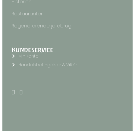
Historien
Restauranter
Regenererende jordbrug
Kundeservice
Min konto
Handelsbetingelser & Vilkår