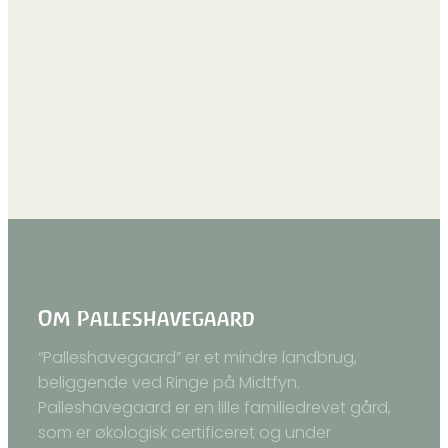
Om Palleshavegaard
“Palleshavegaard” er et mindre landbrug,
beliggende ved Ringe på Midtfyn.
Palleshavegaard er en lille familiedrevet gård,
som er økologisk certificeret og under