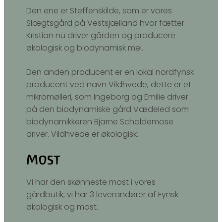
Den ene er Steffenskilde, som er vores
Slægtsgård på Vestsjælland hvor fætter
Kristian nu driver gården og producere
økologisk og biodynamisk mel.
Den anden producent er en lokal nordfynsk
producent ved navn Vildhvede, dette er et
mikromølleri, som Ingeborg og Emilie driver
på den biodynamiske gård Vædeled som
biodynamikkeren Bjarne Schaldemose
driver. Vildhvede er økologisk.
Most
Vi har den skønneste most i vores
gårdbutik, vi har 3 leverandører af Fynsk
økologisk og most.