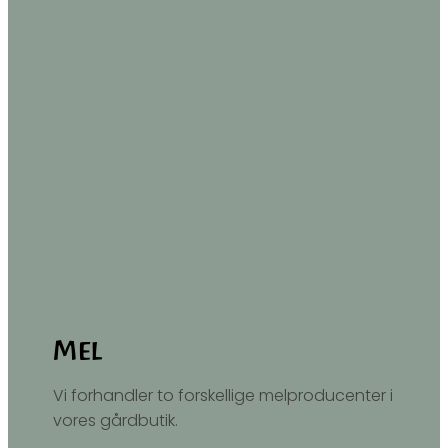
Mel
Vi forhandler to forskellige melproducenter i
vores gårdbutik.