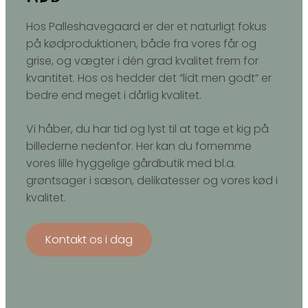
Hos Palleshavegaard er der et naturligt fokus
på kødproduktionen, både fra vores får og
grise, og vægter i dén grad kvalitet frem for
kvantitet. Hos os hedder det ”lidt men godt” er
bedre end meget i dårlig kvalitet.
Vi håber, du har tid og lyst til at tage et kig på
billederne nedenfor. Her kan du fornemme
vores lille hyggelige gårdbutik med bl.a.
grøntsager i sæson, delikatesser og vores kød i
kvalitet.
Kontakt os i dag