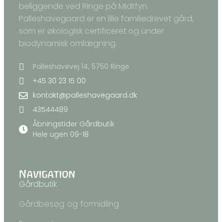
beliggende ved Ringe på Midtfyn.
Palleshavegaard er en lille familiedrevet gård,
som er økologisk certificeret og under
biodynamisk omlægning.
Palleshavevej 14, 5750 Ringe
+45 30 23 15 00
kontakt@palleshavegaard.dk
43544489
Åbningstider Gårdbutik
Hele ugen 09-18
Navigation
Gårdbutik
Gårdbesøg og formidling