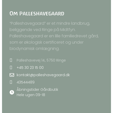
Om Palleshavegaard
“Palleshavegaard” er et mindre landbrug,
beliggende ved Ringe på Midtfyn.
Palleshavegaard er en lille familiedrevet gård,
som er økologisk certificeret og under
biodynamisk omlægning.
Palleshavevej 14, 5750 Ringe
+45 30 23 15 00
kontakt@palleshavegaard.dk
43544489
Åbningstider Gårdbutik
Hele ugen 09-18