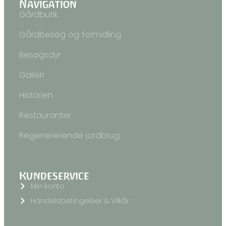
Navigation
Gårdbutik
Gårdbesøg og formidling
Besøgsdyr
Galleri
Historien
Restauranter
Regenererende jordbrug
Kundeservice
Min konto
Handelsbetingelser & Vilkår