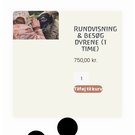
Rundvisning
& besøg
dyrene (1
time)
750,00
kr.
Tilføj til kurv