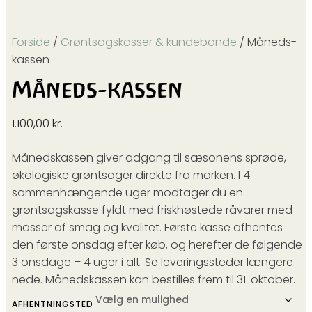
Forside
/
Grøntsagskasser & kundebonde
/ Måneds-
kassen
Måneds-kassen
1.100,00
kr.
Månedskassen giver adgang til sæsonens sprøde,
økologiske grøntsager direkte fra marken. I 4
sammenhængende uger modtager du en
grøntsagskasse fyldt med friskhøstede råvarer med
masser af smag og kvalitet. Første kasse afhentes
den første onsdag efter køb, og herefter de følgende
3 onsdage – 4 uger i alt. Se leveringssteder længere
nede. Månedskassen kan bestilles frem til 31. oktober.
AFHENTNINGSTED