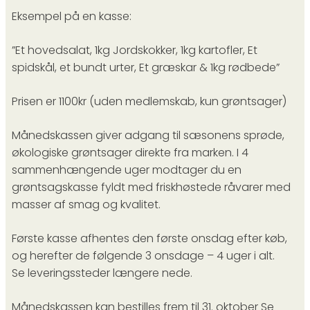
Eksempel på en kasse:
”Et hovedsalat, 1kg Jordskokker, 1kg kartofler, Et
spidskål, et bundt urter, Et græskar & 1kg rødbede”
Prisen er 1100kr (uden medlemskab, kun grøntsager)
Månedskassen giver adgang til sæsonens sprøde,
økologiske grøntsager direkte fra marken. I 4
sammenhængende uger modtager du en
grøntsagskasse fyldt med friskhøstede råvarer med
masser af smag og kvalitet.
Første kasse afhentes den første onsdag efter køb,
og herefter de følgende 3 onsdage – 4 uger i alt.
Se leveringssteder længere nede.
Månedskassen kan bestilles frem til 31. oktober Se