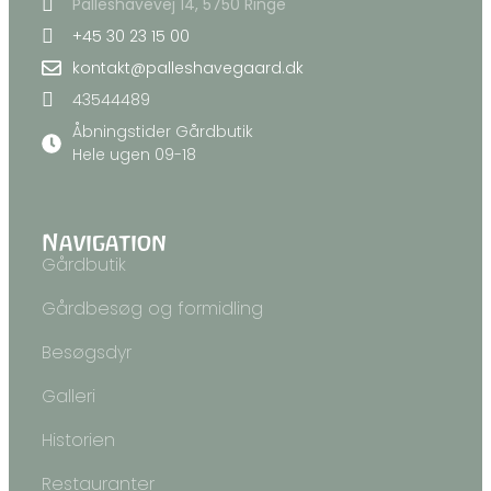
Palleshavevej 14, 5750 Ringe
+45 30 23 15 00
kontakt@palleshavegaard.dk
43544489
Åbningstider Gårdbutik
Hele ugen 09-18
Navigation
Gårdbutik
Gårdbesøg og formidling
Besøgsdyr
Galleri
Historien
Restauranter